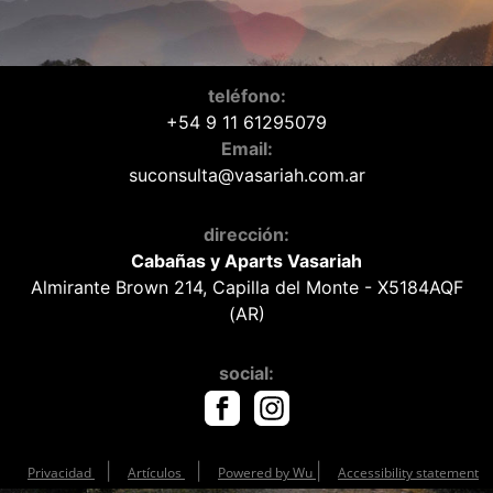
teléfono:
+54 9 11 61295079
Email:
s
u
c
o
n
s
u
l
t
a
@
v
a
s
a
r
i
a
h
.
c
o
m
.
a
r
dirección:
Cabañas y Aparts Vasariah
Almirante Brown 214, Capilla del Monte - X5184AQF
(AR)
social:
|
|
|
Privacidad
Artículos
Powered by Wu
Accessibility statement